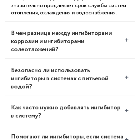
значительно продлевает срок службы систем
отопления, охлаждения и водоснабжения.
В чем разница между ингибиторами
коррозии и ингибиторами
солеотложений?
Это разные группы реагентов по принципу
действия:
Безопасно ли использовать
Ингибиторы коррозии химически
ингибиторы в системах с питьевой
воздействуют на поверхность металла,
водой?
блокируя окислительные процессы и
предотвращая появление ржавчины.
Для систем питьевого водоснабжения
Ингибиторы солеотложений
используются только специализированные
Как часто нужно добавлять ингибитор
(антискаланты) «связывают» соли
пищевые ингибиторы (например, на основе
в систему?
жесткости (кальций, магний) и не дают им
полифосфатов), имеющие соответствующие
кристаллизоваться в виде твердой накипи
сертификаты соответствия и санитарно-
Частота зависит от типа системы:
на стенках оборудования.
эпидемиологические заключения. При
В закрытых системах (например, отопление
Помогают ли ингибиторы, если система
Большинство современных составов